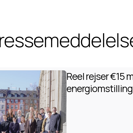
ressemeddelels
Reel rejser €15 mi
energiomstilling