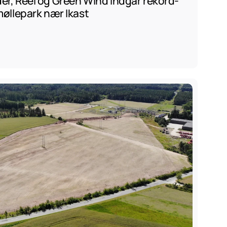
er, Reel og Green Wind indgår rekord-
møllepark nær Ikast