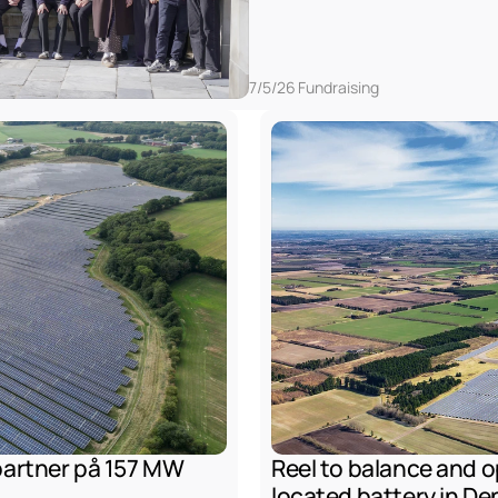
7/5/26
Fundraising
artner på 157 MW 
Reel to balance and o
located battery in D