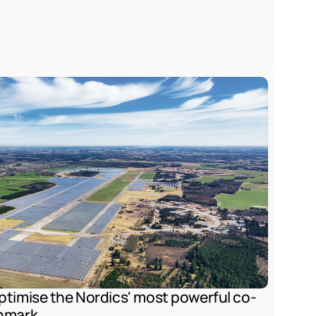
ptimise the Nordics' most powerful co-
enmark