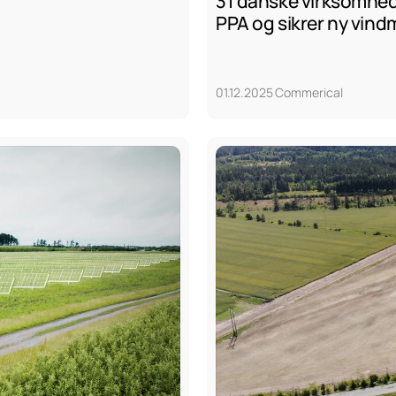
31 danske virksomhed
PPA og sikrer ny vind
01.12.2025
Commerical