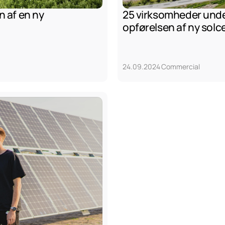
 af en ny 
25 virksomheder unders
opførelsen af ny solc
24.09.2024
Commercial