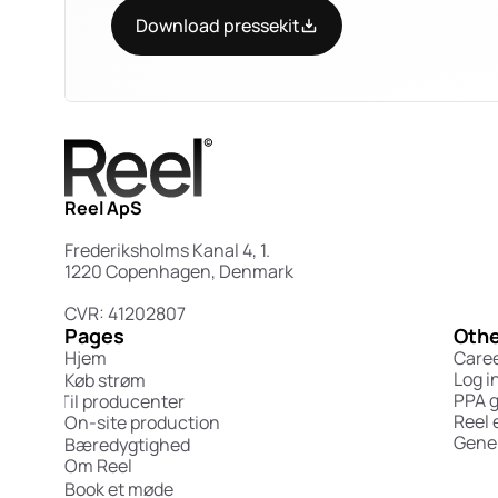
Download pressekit
Reel ApS
Frederiksholms Kanal 4, 1.
1220 Copenhagen, Denmark
CVR: 41202807
Pages
Othe
Hjem
Care
Log i
Køb strøm
PPA 
Til producenter
Reel 
On-site production
Gener
Bæredygtighed
Om Reel
Book et møde