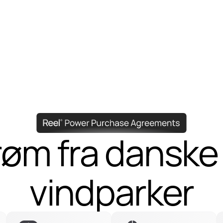
røm fra danske 
røm fra danske 
vindparker
vindparker