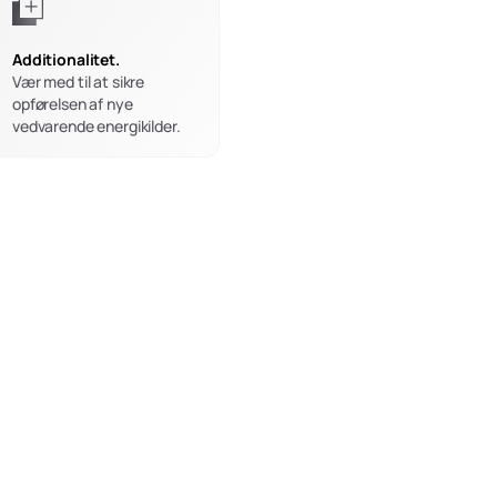
Additionalitet. 
Vær med til at sikre 
opførelsen af nye 
vedvarende energikilder.