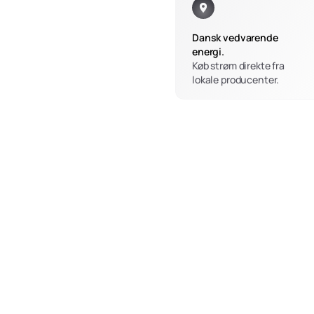
Dansk vedvarende 
energi.
Køb strøm direkte fra 
lokale producenter.