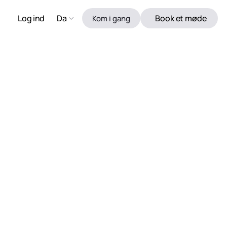
Log ind
Da
Book et møde
Kom i gang