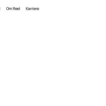
d
Om Reel
Karriere