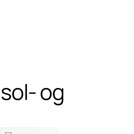
sol- og
sol- og